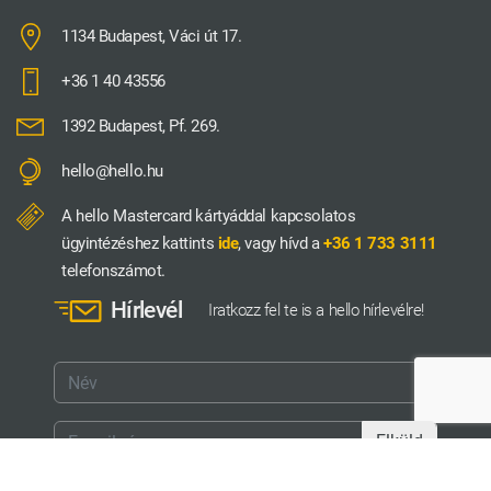
1134 Budapest, Váci út 17.
+36 1 40 43556
1392 Budapest, Pf. 269.
hello@hello.hu
A hello Mastercard kártyáddal kapcsolatos
ügyintézéshez kattints
ide
, vagy hívd a
+36 1 733 3111
telefonszámot.
Hírlevél
Iratkozz fel te is a hello hírlevélre!
Elküld