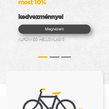
most 10%
kedvezménnyel
Megnézem
KUPONKÓD: HELLOVILAG10