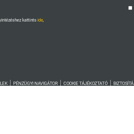
yintézéshez kattints
ide
,
LEK
PÉNZÜGYI NAVIGÁTOR
COOKIE TÁJÉKOZTATÓ
BIZTOSÍTÁ
FOGYASZTÓVÉDELEM
Verzió:
1.5.29