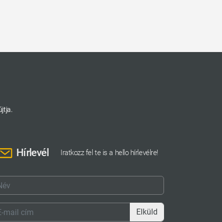
jtja.
Hírlevél
Iratkozz fel te is a hello hírlevélre!
Elküld