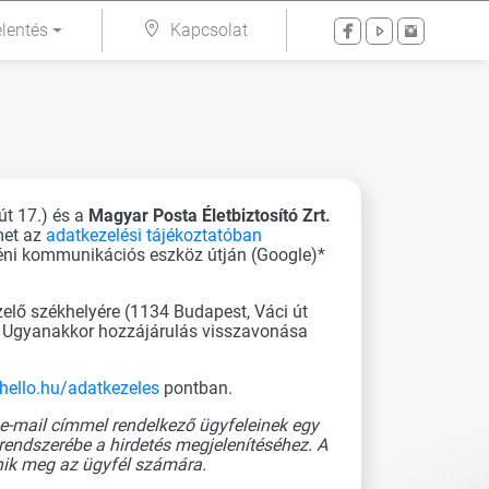
lentés
Kapcsolat
út 17.) és a
Magyar Posta Életbiztosító Zrt.
met az
adatkezelési tájékoztatóban
yéni kommunikációs eszköz útján (Google)*
elő székhelyére (1134 Budapest, Váci út
n. Ugyanakkor hozzájárulás visszavonása
/hello.hu/adatkezeles
pontban.
 e-mail címmel rendelkező ügyfeleinek egy
i rendszerébe a hirdetés megjelenítéséhez. A
enik meg az ügyfél számára.