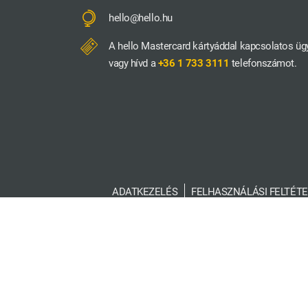
hello@hello.hu
A hello Mastercard kártyáddal kapcsolatos üg
vagy hívd a
+36 1 733 3111
telefonszámot.
ADATKEZELÉS
FELHASZNÁLÁSI FELTÉTE